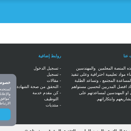
عنا
روابط إضافية
ه المنصة المعلمين والمهندسين
- تسجيل الدخول
ء مواد تعليمية احترافية وعلى تنفيذ
-
تسجيل
مساعدة المجتمع ، وتساعد الطلبة
- مقالات
خصوصي
اد افضل المدربين لتحسين مستواهم
- التحقق من صحة الشهادة
تُستخدم
 او المهندسين لمساعدتهم على
- كن مقدم خدمة
والإعلان
اريعهم وابتكاراتهم.
-
التوظيف
"موافق"
الارتباط
-
منتديات
ا