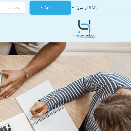
Arabic
SAR (ر.س)