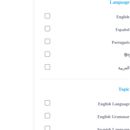
Language
English
Español
Português
हिन्
العربية
Topic
English Language
English Grammar
Spanish Language