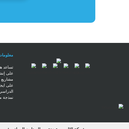
معلومات 
تساعد هذ
على إنشا
مشاريع ل
على ايج
الدراسي
نمذجة مش