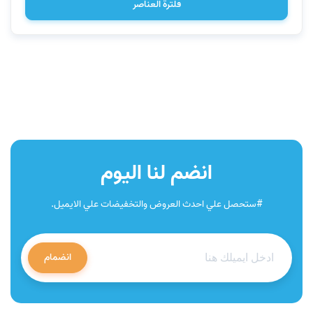
فلترة العناصر
انضم لنا اليوم
#ستحصل علي احدث العروض والتخفيضات علي الايميل.
انضمام