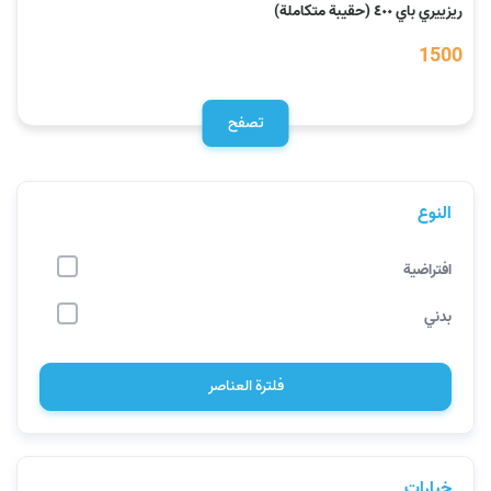
ريزييري باي ٤٠٠ (حقيبة متكاملة)
1500
تصفح
النوع
افتراضية
بدني
فلترة العناصر
خيارات