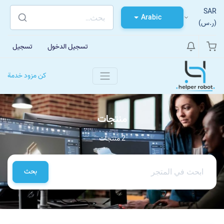
SAR
Arabic
(ر.س)
تسجيل الدخول
تسجيل
كن مزود خدمة
منتجات
2 منتجات
بحث